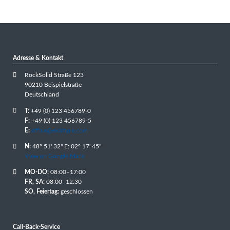
Adresse & Kontakt
RockSolid Straße 123
90210 Beispielstraße
Deutschland
T:
+49 (0) 123 456789-0
F:
+49 (0) 123 456789-5
E:
office@example.com
N:
48º 51' 32" E: 02º 17' 45"
View on Google Maps
MO-DO:
08:00–17:00
FR, SA:
08:00–12:30
SO, Feiertag:
geschlossen
Call-Back-Service