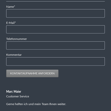
Pflichtfeld
Name
*
Pflichtfeld
E-Mail
*
Telefonnummer
Kommentar
KONTAKTAUFNAHME ANFORDERN
Marc Maier
Customer Service
Gerne helfen ich und mein Team Ihnen weiter.