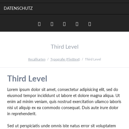
DATENSCHUTZ
Twitter
LinkedIn
Instagram
Facebook
RSS-
Third Level
Feed
Recallkarten
Typografie (Fließtext)
Third Level
Third Level
Lorem ipsum dolor sit amet, consectetur adipisicing elit, sed do
eiusmod tempor incididunt ut labore et dolore magna aliqua. Ut
enim ad minim veniam, quis nostrud exercitation ullamco laboris
nisi ut aliquip ex ea commodo consequat. Duis aute irure dolor
in reprehenderit.
Sed ut perspiciatis unde omnis iste natus error sit voluptatem