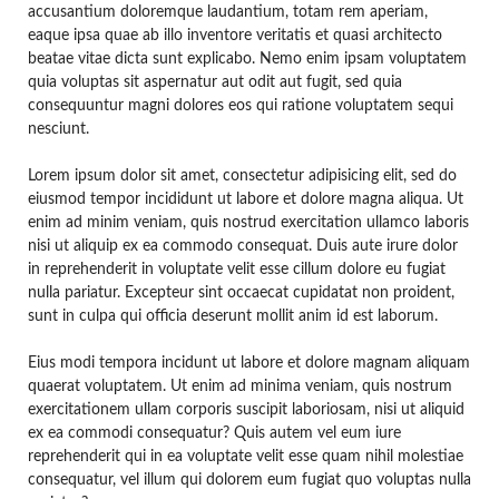
accusantium doloremque laudantium, totam rem aperiam,
eaque ipsa quae ab illo inventore veritatis et quasi architecto
beatae vitae dicta sunt explicabo. Nemo enim ipsam voluptatem
quia voluptas sit aspernatur aut odit aut fugit, sed quia
consequuntur magni dolores eos qui ratione voluptatem sequi
nesciunt.
Lorem ipsum dolor sit amet, consectetur adipisicing elit, sed do
eiusmod tempor incididunt ut labore et dolore magna aliqua. Ut
enim ad minim veniam, quis nostrud exercitation ullamco laboris
nisi ut aliquip ex ea commodo consequat. Duis aute irure dolor
in reprehenderit in voluptate velit esse cillum dolore eu fugiat
nulla pariatur. Excepteur sint occaecat cupidatat non proident,
sunt in culpa qui officia deserunt mollit anim id est laborum.
Eius modi tempora incidunt ut labore et dolore magnam aliquam
quaerat voluptatem. Ut enim ad minima veniam, quis nostrum
exercitationem ullam corporis suscipit laboriosam, nisi ut aliquid
ex ea commodi consequatur? Quis autem vel eum iure
reprehenderit qui in ea voluptate velit esse quam nihil molestiae
consequatur, vel illum qui dolorem eum fugiat quo voluptas nulla