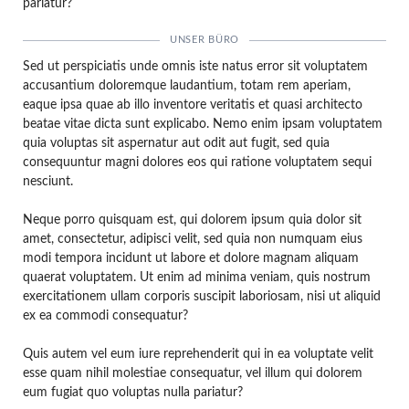
pariatur?
UNSER BÜRO
Sed ut perspiciatis unde omnis iste natus error sit voluptatem
accusantium doloremque laudantium, totam rem aperiam,
eaque ipsa quae ab illo inventore veritatis et quasi architecto
beatae vitae dicta sunt explicabo. Nemo enim ipsam voluptatem
quia voluptas sit aspernatur aut odit aut fugit, sed quia
consequuntur magni dolores eos qui ratione voluptatem sequi
nesciunt.
Neque porro quisquam est, qui dolorem ipsum quia dolor sit
amet, consectetur, adipisci velit, sed quia non numquam eius
modi tempora incidunt ut labore et dolore magnam aliquam
quaerat voluptatem. Ut enim ad minima veniam, quis nostrum
exercitationem ullam corporis suscipit laboriosam, nisi ut aliquid
ex ea commodi consequatur?
Quis autem vel eum iure reprehenderit qui in ea voluptate velit
esse quam nihil molestiae consequatur, vel illum qui dolorem
eum fugiat quo voluptas nulla pariatur?