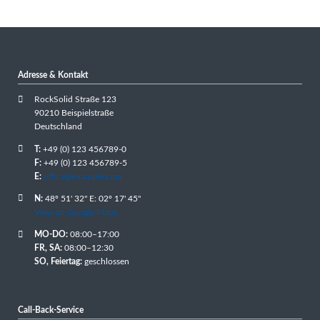
Adresse & Kontakt
RockSolid Straße 123
90210 Beispielstraße
Deutschland
T:
+49 (0) 123 456789-0
F:
+49 (0) 123 456789-5
E:
office@example.com
N:
48º 51' 32" E: 02º 17' 45"
View on Google Maps
MO-DO:
08:00–17:00
FR, SA:
08:00–12:30
SO, Feiertag:
geschlossen
Call-Back-Service