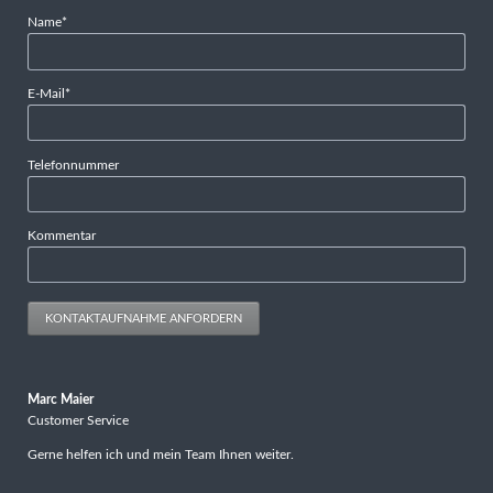
Pflichtfeld
Name
*
Pflichtfeld
E-Mail
*
Telefonnummer
Kommentar
KONTAKTAUFNAHME ANFORDERN
Marc Maier
Customer Service
Gerne helfen ich und mein Team Ihnen weiter.